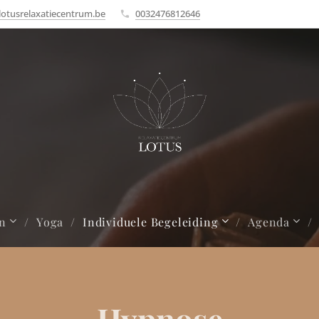
lotusrelaxatiecentrum.be
0032476812646
en
Yoga
Individuele Begeleiding
Agenda
Hypnose